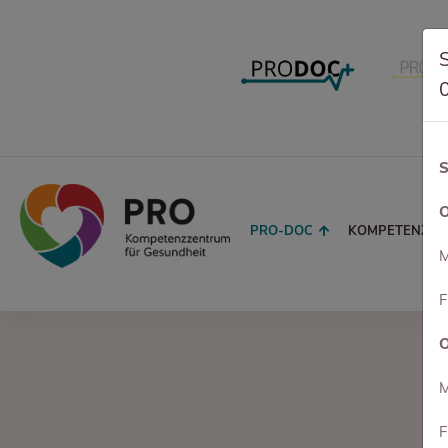
S
O
PRO-DOC
KOMPETENZEN
M
F
O
M
F