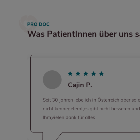
PRO DOC
Was PatientInnen über uns 
ch aber so einen Arzt habe noch
War gestern 
esseren und menschlichen als
einfach nur 
kompetenten 