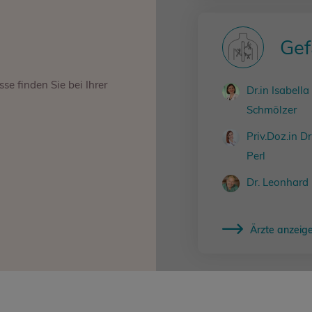
Gef
e finden Sie bei Ihrer
Dr.in Isabella
Schmölzer
Priv.Doz.in Dr
Perl
Dr. Leonhard
Ärzte anzeig