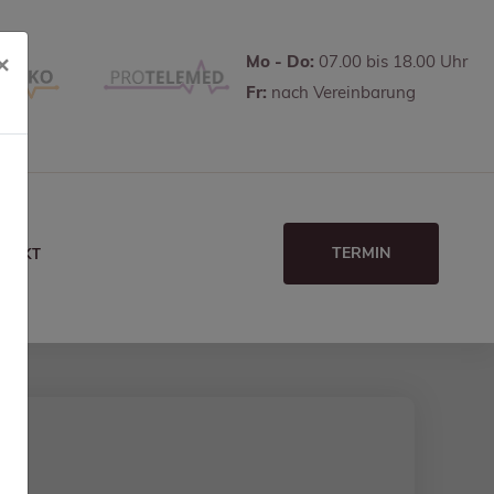
×
Mo - Do:
07.00 bis 18.00 Uhr
Fr:
nach Vereinbarung
TERMIN
NTAKT
z