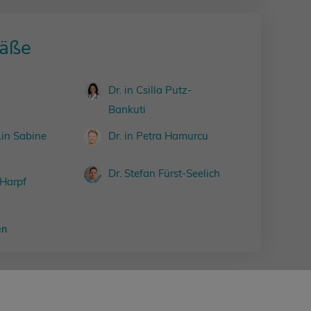
äße
Dr. in Csilla Putz-
Bankuti
.in Sabine
Dr. in Petra Hamurcu
Dr. Stefan Fürst-Seelich
 Harpf
en