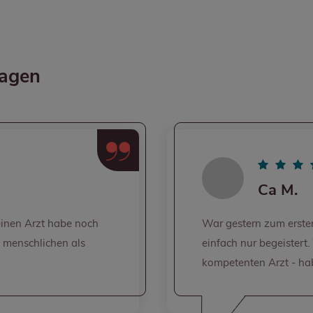
sagen
Ca M.
zum ersten Mal bei Herrn Dr. Weinrauch und bin
begeistert. War selten bei so einem netten und
Arzt - habe mich wirklich wohl gefühlt.