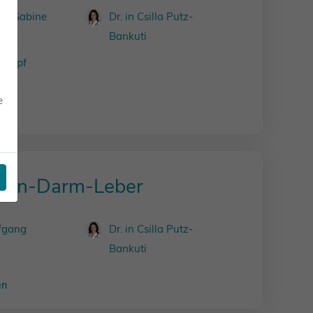
.in Sabine
Dr. in Csilla Putz-
Bankuti
 Harpf
e
en
gen-Darm-Leber
lfgang
Dr. in Csilla Putz-
Bankuti
en