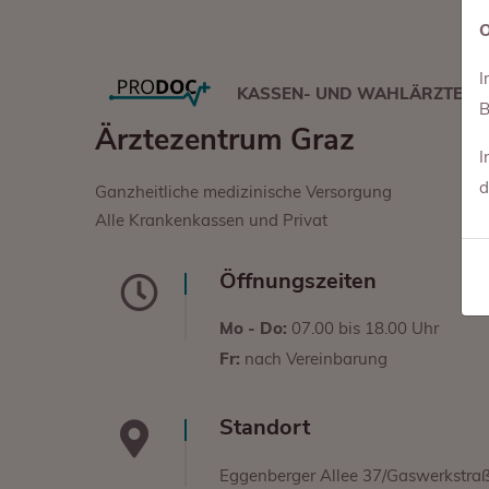
O
I
KASSEN- UND WAHLÄRZTE
B
Ärztezentrum Graz
I
d
Ganzheitliche medizinische Versorgung
Alle Krankenkassen und Privat
Öffnungszeiten
Mo - Do:
07.00 bis 18.00 Uhr
Fr:
nach Vereinbarung
Standort
Eggenberger Allee 37/Gaswerkstra